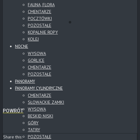
FAUNA, FLORA
CMENTARZE
POCZTÓWKI
POZOSTAŁE
KOPALNIE ROPY
KOLEJ
NOCNE
WYSOWA
GORLICE
CMENTARZE
POZOSTAŁE
PANORAMY
PANORAMY CYLINDRYCZNE
CMENTARZE
SŁOWACKIE ZAMKI
WYSOWA
POWRÓT
BESKID NISKI
GÓRY
TATRY
POZOSTAŁE
Share this: