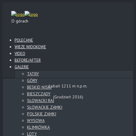
O górach
POLECANE
WIEŻE WIDOKOWE
VIDEO
BEFORE/AFTER
GALERIE
TATRY
GÓRY
Lubań 1211 m n.p.m.
BESKID NISKI
BIESZCZADY
(Grudzień 2016)
SŁOWACKI RAJ
SŁOWACKIE ZAMKI
POLSKIE ZAMKI
WYSOWA
KLIMKÓWKA
LOTY