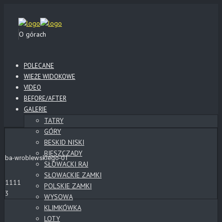
O górach
POLECANE
WIEŻE WIDOKOWE
VIDEO
BEFORE/AFTER
GALERIE
TATRY
GÓRY
BESKID NISKI
BIESZCZADY
ba-wroblewskiego-01
SŁOWACKI RAJ
SŁOWACKIE ZAMKI
1111
POLSKIE ZAMKI
3
WYSOWA
KLIMKÓWKA
LOTY