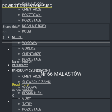
FAUNA, FLORA
POWRÓT DO LISTY MIEJSC
CMENTARZE
POCZTÓWKI
POZOSTAŁE
KOPALNIE ROPY
Share this:
KOLEJ
860
NOCNE
2
WYSOWA
GORLICE
CMENTARZE
POZOSTAŁE
ba-cm66m-04
PANORAMY
PANORAMY CYLINDRYCZNE
Nr 66 MAŁASTÓW
CMENTARZE
SŁOWACKIE ZAMKI
Read more
WYSOWA
in b/a cm66m
BESKID NISKI
0
GÓRY
TATRY
POZOSTAŁE