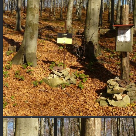
FAUNA, FLORA
CMENTARZE
POCZTÓWKI
POZOSTAŁE
KOPALNIE ROPY
KOLEJ
NOCNE
WYSOWA
GORLICE
CMENTARZE
POZOSTAŁE
PANORAMY
PANORAMY CYLINDRYCZNE
CMENTARZE
SŁOWACKIE ZAMKI
WYSOWA
BESKID NISKI
GÓRY
TATRY
POZOSTAŁE