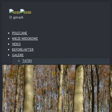
O górach
POLECANE
WIEŻE WIDOKOWE
VIDEO
BEFORE/AFTER
GALERIE
TATRY
GÓRY
BESKID NISKI
BIESZCZADY
SŁOWACKI RAJ
SŁOWACKIE ZAMKI
POLSKIE ZAMKI
WYSOWA
KLIMKÓWKA
LOTY