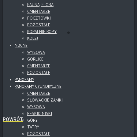
FAUNA, FLORA
CMENTARZE
POCZTÓWKI
POZOSTAŁE
KOPALNIE ROPY
KOLEJ
NOCNE
WYSOWA
GORLICE
CMENTARZE
POZOSTAŁE
PANORAMY
PANORAMY CYLINDRYCZNE
CMENTARZE
SŁOWACKIE ZAMKI
WYSOWA
BESKID NISKI
POWRÓT
GÓRY
TATRY
POZOSTAŁE