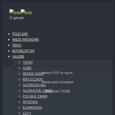
O górach
POLECANE
WIEŻE WIDOKOWE
VIDEO
BEFORE/AFTER
GALERIE
TATRY
GÓRY
Jaworz 921 m n.p.m.
BESKID NISKI
BIESZCZADY
Wieża pod szczytem
SŁOWACKI RAJ
SŁOWACKIE ZAMKI
(Kwiecień 2018)
POLSKIE ZAMKI
WYSOWA
KLIMKÓWKA
LOTY