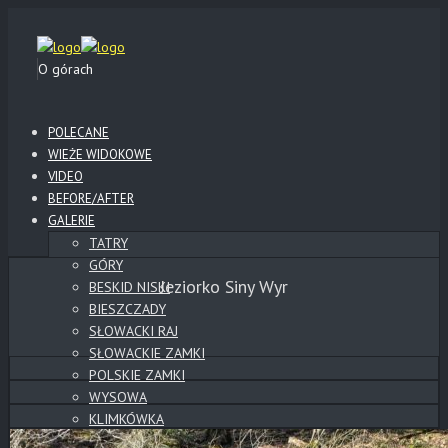
O górach
POLECANE
WIEŻE WIDOKOWE
VIDEO
BEFORE/AFTER
GALERIE
TATRY
GÓRY
Jeziorko Siny Wyr
BESKID NISKI
BIESZCZADY
SŁOWACKI RAJ
SŁOWACKIE ZAMKI
POLSKIE ZAMKI
WYSOWA
KLIMKÓWKA
LOTY