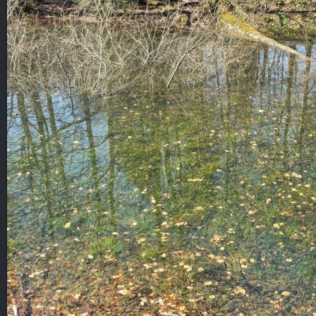
FAUNA, FLORA
CMENTARZE
POCZTÓWKI
POZOSTAŁE
KOPALNIE ROPY
KOLEJ
NOCNE
WYSOWA
GORLICE
CMENTARZE
POZOSTAŁE
PANORAMY
PANORAMY CYLINDRYCZNE
CMENTARZE
SŁOWACKIE ZAMKI
WYSOWA
BESKID NISKI
GÓRY
TATRY
POZOSTAŁE