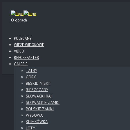
O górach
POLECANE
WIEŻE WIDOKOWE
VIDEO
BEFORE/AFTER
GALERIE
TATRY
GÓRY
BESKID NISKI
BIESZCZADY
SŁOWACKI RAJ
SŁOWACKIE ZAMKI
POLSKIE ZAMKI
WYSOWA
KLIMKÓWKA
LOTY