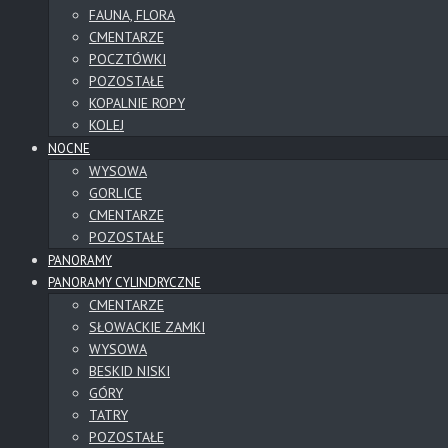
FAUNA, FLORA
CMENTARZE
POCZTÓWKI
POZOSTAŁE
KOPALNIE ROPY
KOLEJ
NOCNE
WYSOWA
GORLICE
CMENTARZE
POZOSTAŁE
PANORAMY
PANORAMY CYLINDRYCZNE
CMENTARZE
SŁOWACKIE ZAMKI
WYSOWA
BESKID NISKI
GÓRY
TATRY
POZOSTAŁE