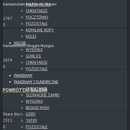
FAUNA, FLORA
Kamieniołom Nad Sinym Wyrem
CMENTARZE
POCZTÓWKI
1767
POZOSTAŁE
0
KOPALNIE ROPY
KOLEJ
NOCNE
Kamieniołom Okrągła Wysypa
WYSOWA
GORLICE
1874
CMENTARZE
0
POZOSTAŁE
PANORAMY
PANORAMY CYLINDRYCZNE
CMENTARZE
POWRÓT DO GALERII
SŁOWACKIE ZAMKI
WYSOWA
BESKID NISKI
GÓRY
Share this:
TATRY
2321
POZOSTAŁE
0