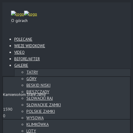
O górach
POLECANE
WIEŻE WIDOKOWE
VIDEO
BEFORE/AFTER
GALERIE
TATRY
GÓRY
BESKID NISKI
BIESZCZADY
Kamieniołom Stare Jamy
SŁOWACKI RAJ
SŁOWACKIE ZAMKI
1590
POLSKIE ZAMKI
0
WYSOWA
KLIMKÓWKA
LOTY