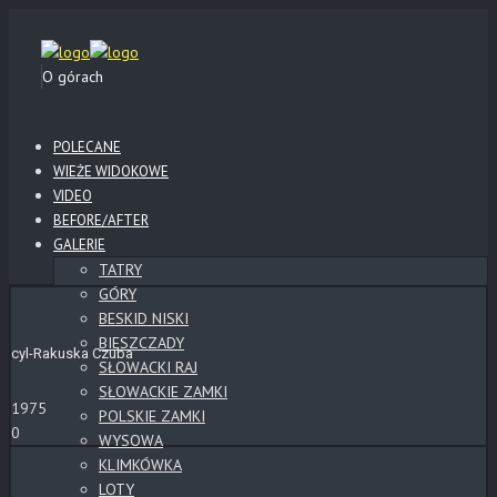
O górach
POLECANE
WIEŻE WIDOKOWE
VIDEO
BEFORE/AFTER
GALERIE
TATRY
GÓRY
BESKID NISKI
BIESZCZADY
cyl-Rakuska Czuba
SŁOWACKI RAJ
SŁOWACKIE ZAMKI
1975
POLSKIE ZAMKI
0
WYSOWA
KLIMKÓWKA
LOTY