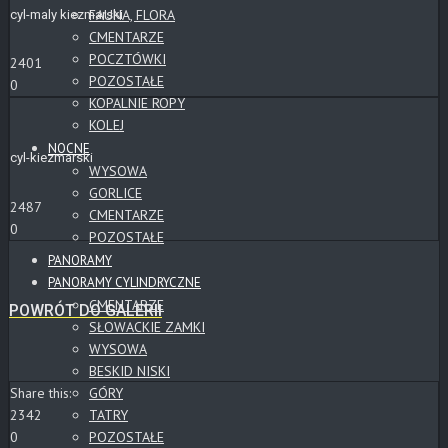
FAUNA, FLORA
cyl-maly kiezmarski
CMENTARZE
POCZTÓWKI
2401
POZOSTAŁE
0
KOPALNIE ROPY
KOLEJ
NOCNE
cyl-kiezmarski
WYSOWA
GORLICE
2487
CMENTARZE
0
POZOSTAŁE
PANORAMY
PANORAMY CYLINDRYCZNE
CMENTARZE
POWRÓT DO GALERII
SŁOWACKIE ZAMKI
WYSOWA
BESKID NISKI
GÓRY
Share this:
TATRY
2342
POZOSTAŁE
0