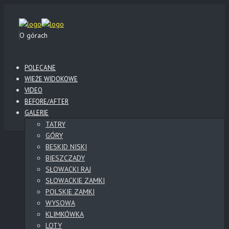
O górach
POLECANE
WIEŻE WIDOKOWE
VIDEO
BEFORE/AFTER
GALERIE
TATRY
GÓRY
BESKID NISKI
BIESZCZADY
SŁOWACKI RAJ
SŁOWACKIE ZAMKI
POLSKIE ZAMKI
WYSOWA
KLIMKÓWKA
LOTY