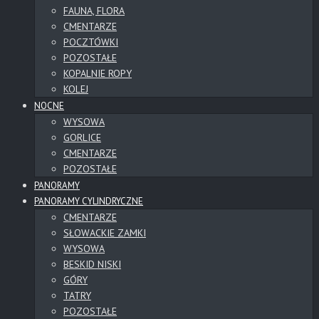
FAUNA, FLORA
CMENTARZE
POCZTÓWKI
POZOSTAŁE
KOPALNIE ROPY
KOLEJ
NOCNE
WYSOWA
GORLICE
CMENTARZE
POZOSTAŁE
PANORAMY
PANORAMY CYLINDRYCZNE
CMENTARZE
SŁOWACKIE ZAMKI
WYSOWA
BESKID NISKI
GÓRY
TATRY
POZOSTAŁE