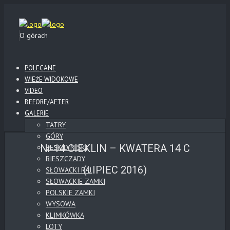
O górach
POLECANE
WIEŻE WIDOKOWE
VIDEO
BEFORE/AFTER
GALERIE
TATRY
GÓRY
Nr 14 CIEKLIN – KWATERA 14 C
BESKID NISKI
BIESZCZADY
(LIPIEC 2016)
SŁOWACKI RAJ
SŁOWACKIE ZAMKI
POLSKIE ZAMKI
WYSOWA
KLIMKÓWKA
LOTY