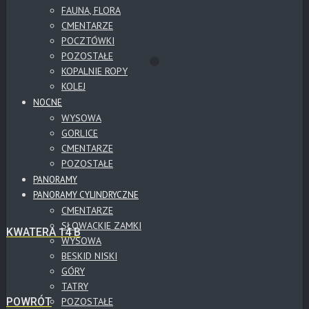
FAUNA, FLORA
CMENTARZE
POCZTÓWKI
POZOSTAŁE
KOPALNIE ROPY
KOLEJ
NOCNE
WYSOWA
GORLICE
CMENTARZE
POZOSTAŁE
PANORAMY
PANORAMY CYLINDRYCZNE
CMENTARZE
SŁOWACKIE ZAMKI
KWATERA 14 B
WYSOWA
BESKID NISKI
GÓRY
TATRY
POWRÓT
POZOSTAŁE