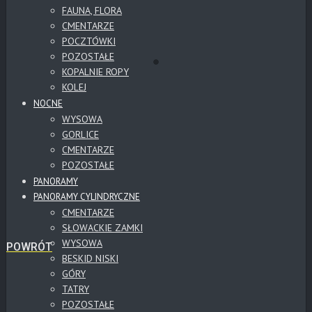
FAUNA, FLORA
CMENTARZE
POCZTÓWKI
POZOSTAŁE
KOPALNIE ROPY
KOLEJ
NOCNE
WYSOWA
GORLICE
CMENTARZE
POZOSTAŁE
PANORAMY
PANORAMY CYLINDRYCZNE
CMENTARZE
SŁOWACKIE ZAMKI
WYSOWA
POWRÓT
BESKID NISKI
GÓRY
TATRY
POZOSTAŁE