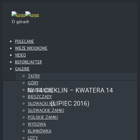
O górach
POLECANE
WIEŻE WIDOKOWE
VIDEO
BEFORE/AFTER
GALERIE
TATRY
GÓRY
Nr 14 CIEKLIN – KWATERA 14
BESKID NISKI
BIESZCZADY
(LIPIEC 2016)
SŁOWACKI RAJ
SŁOWACKIE ZAMKI
POLSKIE ZAMKI
WYSOWA
KLIMKÓWKA
LOTY