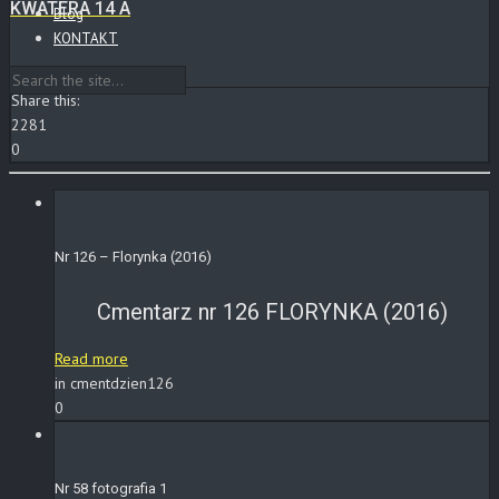
KWATERA 14 A
Blog
KONTAKT
Share this:
2281
0
Nr 126 – Florynka (2016)
Cmentarz nr 126 FLORYNKA (2016)
Read more
in cmentdzien126
0
Nr 58 fotografia 1