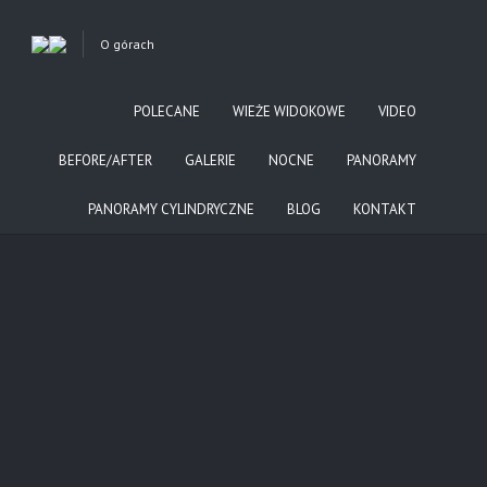
O górach
Niżne Tatry - Ohniste
POLECANE
WIEŻE WIDOKOWE
VIDEO
BEFORE/AFTER
GALERIE
NOCNE
PANORAMY
PANORAMY CYLINDRYCZNE
BLOG
KONTAKT
POWRÓT DO GALERII