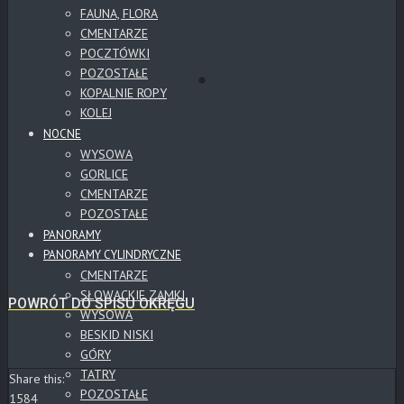
FAUNA, FLORA
CMENTARZE
POCZTÓWKI
POZOSTAŁE
KOPALNIE ROPY
KOLEJ
NOCNE
WYSOWA
GORLICE
CMENTARZE
POZOSTAŁE
PANORAMY
PANORAMY CYLINDRYCZNE
CMENTARZE
SŁOWACKIE ZAMKI
POWRÓT DO SPISU OKRĘGU
WYSOWA
BESKID NISKI
GÓRY
TATRY
Share this:
POZOSTAŁE
1584