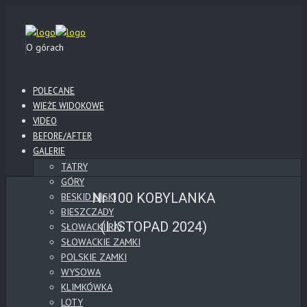
O górach
POLECANE
WIEŻE WIDOKOWE
VIDEO
BEFORE/AFTER
GALERIE
TATRY
GÓRY
Nr 100 KOBYLANKA
BESKID NISKI
BIESZCZADY
(LISTOPAD 2024)
SŁOWACKI RAJ
SŁOWACKIE ZAMKI
POLSKIE ZAMKI
WYSOWA
KLIMKÓWKA
LOTY