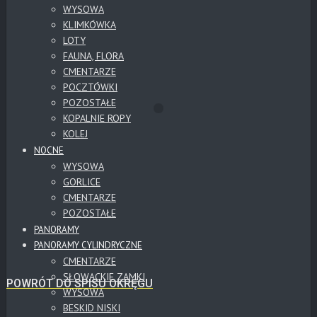
WYSOWA
KLIMKÓWKA
LOTY
FAUNA, FLORA
CMENTARZE
POCZTÓWKI
POZOSTAŁE
KOPALNIE ROPY
KOLEJ
NOCNE
WYSOWA
GORLICE
CMENTARZE
POZOSTAŁE
PANORAMY
PANORAMY CYLINDRYCZNE
CMENTARZE
SŁOWACKIE ZAMKI
POWRÓT DO SPISU OKRĘGU
WYSOWA
BESKID NISKI