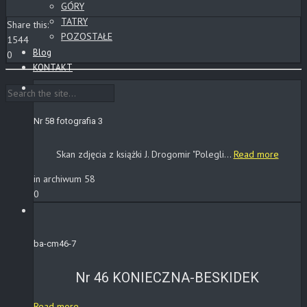
GÓRY
TATRY
Share this:
POZOSTAŁE
1544
Blog
0
KONTAKT
Nr 58 fotografia 3
Skan zdjęcia z książki J. Drogomir "Polegli...
Read more
in archiwum 58
0
ba-cm46-7
Nr 46 KONIECZNA-BESKIDEK
Read more