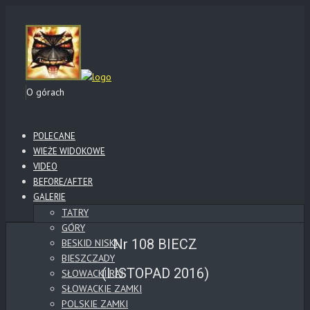
O górach
POLECANE
WIEŻE WIDOKOWE
VIDEO
BEFORE/AFTER
GALERIE
TATRY
GÓRY
Nr 108 BIECZ
BESKID NISKI
BIESZCZADY
(LISTOPAD 2016)
SŁOWACKI RAJ
SŁOWACKIE ZAMKI
POLSKIE ZAMKI