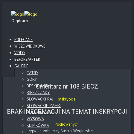
O górach
POLECANE
WIEŻE WIDOKOWE
VIDEO
BEFORE/AFTER
GALERIE
TATRY
GÓRY
Cmentarz nr 108 BIECZ
BESKID NISKI
BIESZCZADY
SŁOWACKI RAJ
Inskrypcja:
SŁOWACKIE ZAMKI
BRAK INFORMACJI NA TEMAT INSKRYPCJI
POLSKIE ZAMKI
WYSOWA
Pochowanych:
KLIMKÓWKA
4 żołnierzy Austro-Węgierskich
LOTY