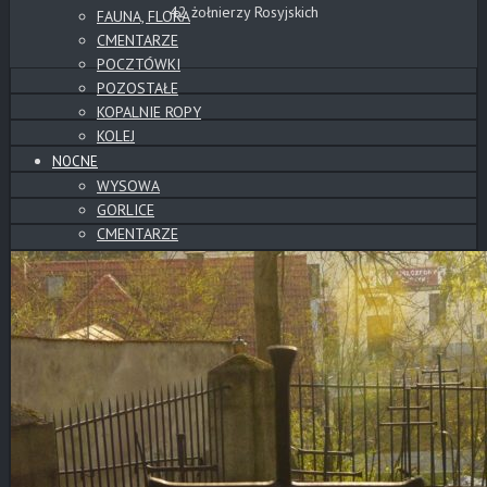
42 żołnierzy Rosyjskich
FAUNA, FLORA
CMENTARZE
POCZTÓWKI
POZOSTAŁE
KOPALNIE ROPY
KOLEJ
NOCNE
WYSOWA
GORLICE
CMENTARZE
POZOSTAŁE
PANORAMY
PANORAMY CYLINDRYCZNE
CMENTARZE
SŁOWACKIE ZAMKI
WYSOWA
BESKID NISKI
GÓRY
TATRY
POZOSTAŁE