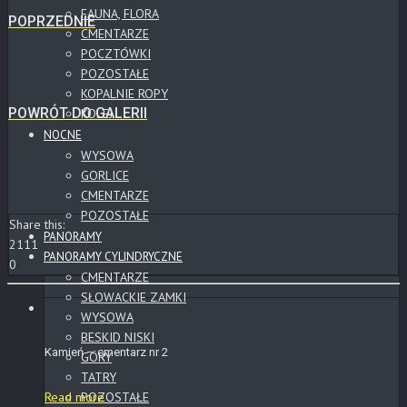
FAUNA, FLORA
POPRZEDNIE
CMENTARZE
POCZTÓWKI
POZOSTAŁE
KOPALNIE ROPY
POWRÓT DO GALERII
KOLEJ
NOCNE
WYSOWA
GORLICE
CMENTARZE
POZOSTAŁE
Share this:
PANORAMY
2111
PANORAMY CYLINDRYCZNE
0
CMENTARZE
SŁOWACKIE ZAMKI
WYSOWA
BESKID NISKI
Kamień – cmentarz nr 2
GÓRY
TATRY
Read more
POZOSTAŁE