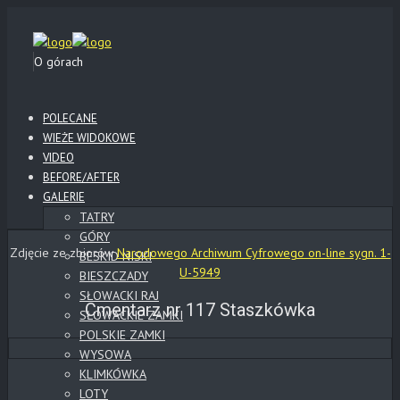
O górach
POLECANE
WIEŻE WIDOKOWE
VIDEO
BEFORE/AFTER
GALERIE
TATRY
GÓRY
Zdjęcie ze zbiorów
Narodowego Archiwum Cyfrowego on-line sygn. 1-
BESKID NISKI
U-5949
BIESZCZADY
SŁOWACKI RAJ
Cmentarz nr 117 Staszkówka
SŁOWACKIE ZAMKI
POLSKIE ZAMKI
WYSOWA
KLIMKÓWKA
LOTY