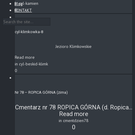
in cyl-kamien
Blog
0
KONTAKT
cyl-klimkowka-8
Jezioro Klimkowskie
Read more
in cyl-beskid-klimk
0
Nr 78 – ROPICA GÓRNA (zima)
Cmentarz nr 78 ROPICA GÓRNA (d. Ropica...
Read more
in cmentdzien78
0