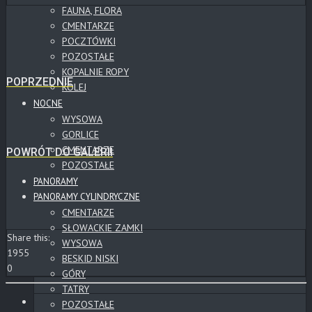
FAUNA, FLORA
CMENTARZE
POCZTÓWKI
POZOSTAŁE
KOPALNIE ROPY
POPRZEDNIE
KOLEJ
NOCNE
WYSOWA
GORLICE
CMENTARZE
POWRÓT DO GALERII
POZOSTAŁE
PANORAMY
PANORAMY CYLINDRYCZNE
CMENTARZE
SŁOWACKIE ZAMKI
Share this:
WYSOWA
1955
BESKID NISKI
0
GÓRY
TATRY
POZOSTAŁE