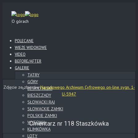
O górach
POLECANE
WIEŻE WIDOKOWE
VIDEO
BEFORE/AFTER
GALERIE
TATRY
GÓRY
Zdjęcie ze zbiorów
Narodowego Archiwum Cyfrowego on-line sygn. 1-
BESKID NISKI
U-5947
BIESZCZADY
SŁOWACKI RAJ
SŁOWACKIE ZAMKI
POLSKIE ZAMKI
WYSOWA
Cmentarz nr 118 Staszkówka
KLIMKÓWKA
LOTY