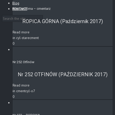
Blog
KONTAKT
Ropica Górna – cmentarz
ROPICA GÓRNA (Październik 2017)
Read more
in cyl-starecment
0
Nr 252 Otfinów
Nr 252 OTFINÓW (PAŹDZIERNIK 2017)
Read more
in cmentcyl-o7
0