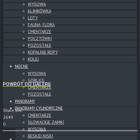
WYSOWA
KLIMKÓWKA
LOTY
FAUNA, FLORA
CMENTARZE
POCZTÓWKI
POZOSTAŁE
KOPALNIE ROPY
KOLEJ
NOCNE
WYSOWA
GORLICE
POWRÓT DO GALERII
CMENTARZE
POZOSTAŁE
PANORAMY
PANORAMY CYLINDRYCZNE
Share this:
CMENTARZE
2649
SŁOWACKIE ZAMKI
0
WYSOWA
BESKID NISKI