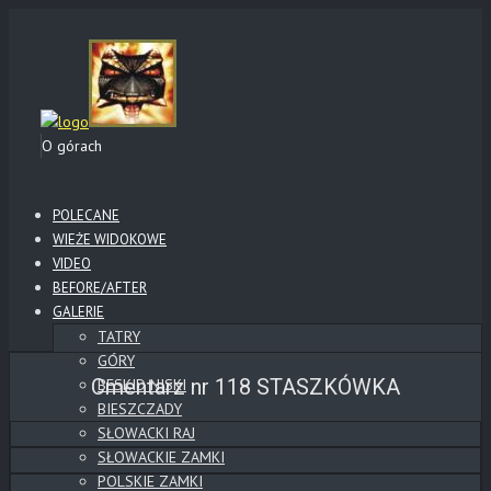
O górach
POLECANE
WIEŻE WIDOKOWE
VIDEO
BEFORE/AFTER
GALERIE
TATRY
GÓRY
Cmentarz nr 118 STASZKÓWKA
BESKID NISKI
BIESZCZADY
SŁOWACKI RAJ
SŁOWACKIE ZAMKI
POLSKIE ZAMKI