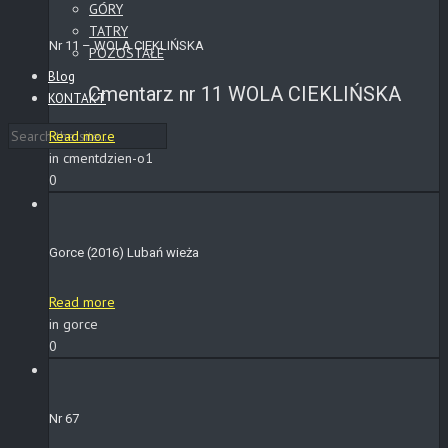
GÓRY
TATRY
Nr 11 – WOLA CIEKLIŃSKA
POZOSTAŁE
Blog
Cmentarz nr 11 WOLA CIEKLIŃSKA
KONTAKT
Read more
in cmentdzien-o1
0
Gorce (2016) Lubań wieża
Read more
in gorce
0
Nr 67