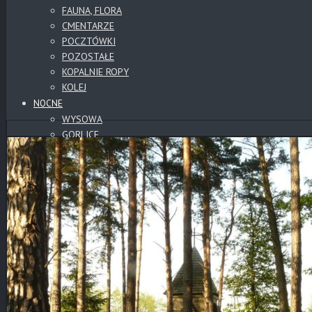
FAUNA, FLORA
CMENTARZE
POCZTÓWKI
POZOSTAŁE
KOPALNIE ROPY
KOLEJ
NOCNE
WYSOWA
GORLICE
CMENTARZE
POZOSTAŁE
PANORAMY
PANORAMY CYLINDRYCZNE
CMENTARZE
SŁOWACKIE ZAMKI
WYSOWA
BESKID NISKI
GÓRY
TATRY
POZOSTAŁE