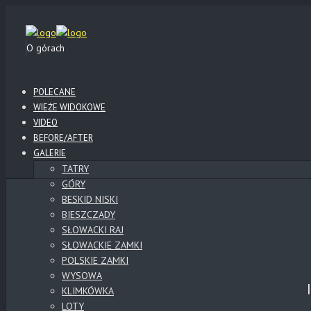
O górach
POLECANE
WIEŻE WIDOKOWE
VIDEO
BEFORE/AFTER
GALERIE
TATRY
GÓRY
BESKID NISKI
BIESZCZADY
SŁOWACKI RAJ
SŁOWACKIE ZAMKI
POLSKIE ZAMKI
WYSOWA
KLIMKÓWKA
LOTY