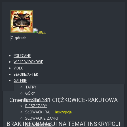
O górach
POLECANE
WIEŻE WIDOKOWE
VIDEO
BEFORE/AFTER
GALERIE
TATRY
GÓRY
Cmentarz nr 141 CIĘŻKOWICE-RAKUTOWA
BESKID NISKI
BIESZCZADY
SŁOWACKI RAJ
Inskrypcja:
SŁOWACKIE ZAMKI
BRAK INFORMACJI NA TEMAT INSKRYPCJI
POLSKIE ZAMKI