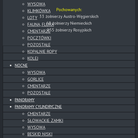
WYSOWA
Pochowanych:
KLIMKÓWKA
33 żołnierzy Austro-Węgierskich
LOTY
60 żołnierzy Niemieckich
FAUNA, FLORA
255 żołnierzy Rosyjskich
CMENTARZE
POCZTÓWKI
POZOSTAŁE
KOPALNIE ROPY
KOLEJ
NOCNE
WYSOWA
GORLICE
CMENTARZE
POZOSTAŁE
PANORAMY
PANORAMY CYLINDRYCZNE
CMENTARZE
SŁOWACKIE ZAMKI
WYSOWA
BESKID NISKI