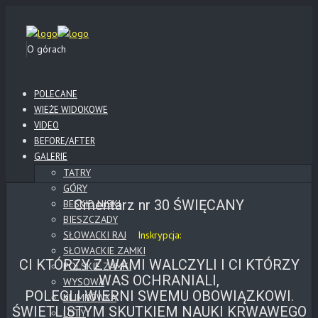
O górach
POLECANE
WIEŻE WIDOKOWE
VIDEO
BEFORE/AFTER
GALERIE
TATRY
GÓRY
Cmentarz nr 30 ŚWIĘCANY
BESKID NISKI
BIESZCZADY
SŁOWACKI RAJ
Inskrypcja:
SŁOWACKIE ZAMKI
CI KTÓRZY Z WAMI WALCZYLI I CI KTÓRZY
POLSKIE ZAMKI
WAS OCHRANIALI,
WYSOWA
POLEGLI WIERNI SWEMU OBOWIĄZKOWI.
KLIMKÓWKA
ŚWIETLISTYM SKUTKIEM NAUKI KRWAWEGO
LOTY