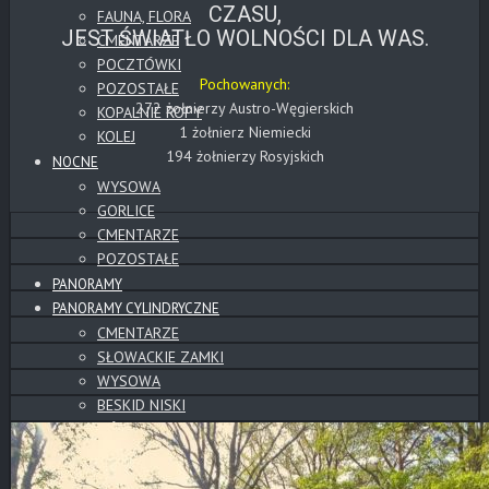
CZASU,
FAUNA, FLORA
JEST ŚWIATŁO WOLNOŚCI DLA WAS.
CMENTARZE
POCZTÓWKI
Pochowanych:
POZOSTAŁE
272 żołnierzy Austro-Węgierskich
KOPALNIE ROPY
1 żołnierz Niemiecki
KOLEJ
194 żołnierzy Rosyjskich
NOCNE
WYSOWA
GORLICE
CMENTARZE
POZOSTAŁE
PANORAMY
PANORAMY CYLINDRYCZNE
CMENTARZE
SŁOWACKIE ZAMKI
WYSOWA
BESKID NISKI
GÓRY
TATRY
POZOSTAŁE