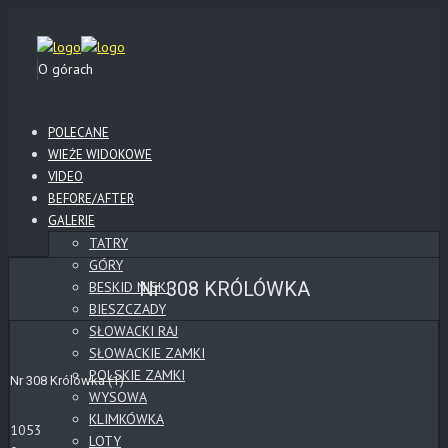
O górach
POLECANE
WIEŻE WIDOKOWE
VIDEO
BEFORE/AFTER
GALERIE
TATRY
GÓRY
Nr 308 KRÓLÓWKA
BESKID NISKI
BIESZCZADY
SŁOWACKI RAJ
SŁOWACKIE ZAMKI
POLSKIE ZAMKI
Nr 308 Królówka (1)
WYSOWA
KLIMKÓWKA
1053
LOTY