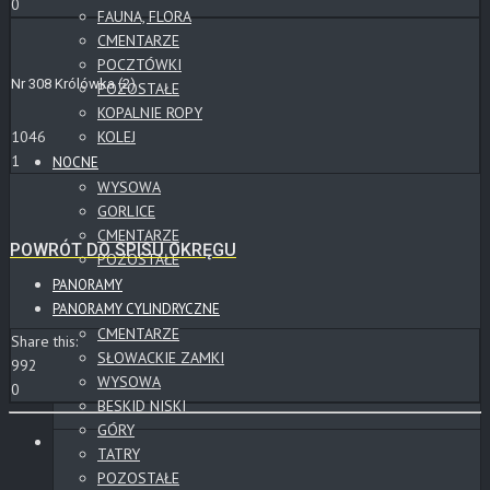
0
FAUNA, FLORA
CMENTARZE
POCZTÓWKI
Nr 308 Królówka (2)
POZOSTAŁE
KOPALNIE ROPY
KOLEJ
1046
1
NOCNE
WYSOWA
GORLICE
CMENTARZE
POWRÓT DO SPISU OKRĘGU
POZOSTAŁE
PANORAMY
PANORAMY CYLINDRYCZNE
CMENTARZE
Share this:
SŁOWACKIE ZAMKI
992
WYSOWA
0
BESKID NISKI
GÓRY
TATRY
POZOSTAŁE