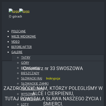
O górach
POLECANE
WIEŻE WIDOKOWE
VIDEO
BEFORE/AFTER
GALERIE
TATRY
GÓRY
Cmentarz nr 33 SWOSZOWA
BESKID NISKI
BIESZCZADY
SŁOWACKI RAJ
Inskrypcja:
SŁOWACKIE ZAMKI
ZAZDROŚĆCIE NAM, KTÓRZY POLEGLIŚMY W
POLSKIE ZAMKI
ALCE I CIERPIENIU,
WYSOWA
TUTAJ POWSTAŁA SŁAWA NASZEGO ŻYCIA I
KLIMKÓWKA
ŚMIERCI.
LOTY