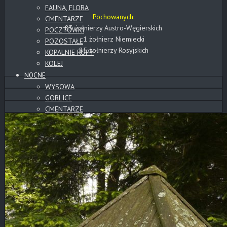
FAUNA, FLORA
Pochowanych:
CMENTARZE
83 żołnierzy Austro-Węgierskich
POCZTÓWKI
1 żołnierz Niemiecki
POZOSTAŁE
85 żołnierzy Rosyjskich
KOPALNIE ROPY
KOLEJ
NOCNE
WYSOWA
GORLICE
CMENTARZE
POZOSTAŁE
PANORAMY
PANORAMY CYLINDRYCZNE
CMENTARZE
SŁOWACKIE ZAMKI
WYSOWA
BESKID NISKI
GÓRY
TATRY
POZOSTAŁE