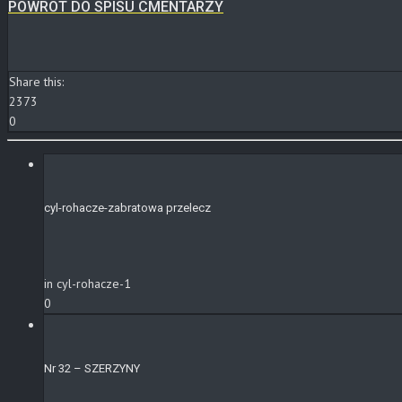
POWRÓT DO SPISU CMENTARZY
Share this:
2373
0
cyl-rohacze-zabratowa przelecz
in cyl-rohacze-1
0
Nr 32 – SZERZYNY