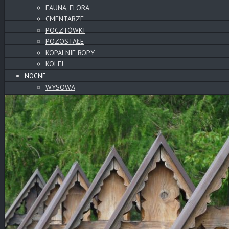
FAUNA, FLORA
CMENTARZE
POCZTÓWKI
POZOSTAŁE
KOPALNIE ROPY
KOLEJ
NOCNE
WYSOWA
GORLICE
CMENTARZE
POZOSTAŁE
PANORAMY
PANORAMY CYLINDRYCZNE
CMENTARZE
SŁOWACKIE ZAMKI
WYSOWA
BESKID NISKI
GÓRY
TATRY
POZOSTAŁE