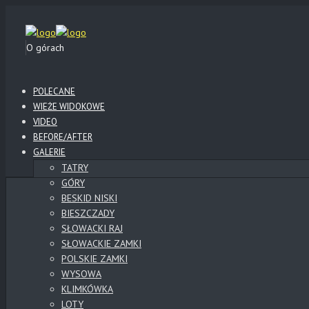
O górach
POLECANE
WIEŻE WIDOKOWE
VIDEO
BEFORE/AFTER
GALERIE
TATRY
GÓRY
BESKID NISKI
BIESZCZADY
SŁOWACKI RAJ
SŁOWACKIE ZAMKI
POLSKIE ZAMKI
WYSOWA
KLIMKÓWKA
LOTY