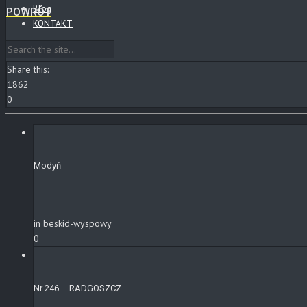
Blog
POWRÓT
KONTAKT
Share this:
1862
0
Modyń
in beskid-wyspowy
0
Nr 246 – RADGOSZCZ