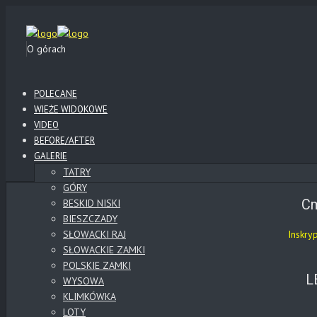
O górach
POLECANE
WIEŻE WIDOKOWE
VIDEO
BEFORE/AFTER
GALERIE
TATRY
GÓRY
Cm
BESKID NISKI
BIESZCZADY
SŁOWACKI RAJ
Inskry
SŁOWACKIE ZAMKI
POLSKIE ZAMKI
L
WYSOWA
KLIMKÓWKA
LOTY