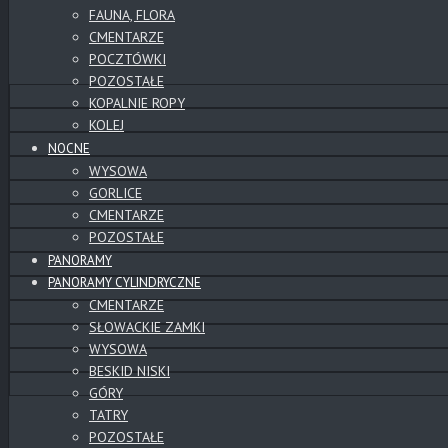
FAUNA, FLORA
CMENTARZE
POCZTÓWKI
POZOSTAŁE
KOPALNIE ROPY
KOLEJ
NOCNE
WYSOWA
GORLICE
CMENTARZE
POZOSTAŁE
PANORAMY
PANORAMY CYLINDRYCZNE
CMENTARZE
SŁOWACKIE ZAMKI
WYSOWA
BESKID NISKI
GÓRY
TATRY
POZOSTAŁE