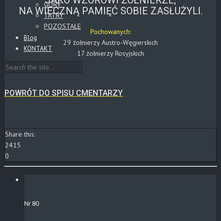
JAKO WZOROWI ŻOŁNIERZE,
GÓRY
NA WIECZNĄ PAMIĘĆ SOBIE ZASŁUŻYLI.
TATRY
POZOSTAŁE
Pochowanych:
Blog
29 żołnierzy Austro-Węgierskich
KONTAKT
17 żołnierzy Rosyjskich
POWRÓT DO SPISU CMENTARZY
Share this:
2415
0
Nr 80