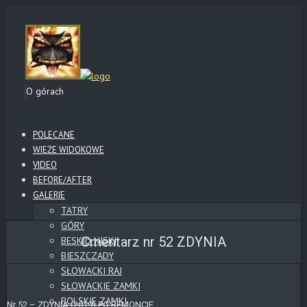
O górach
POLECANE
WIEŻE WIDOKOWE
VIDEO
BEFORE/AFTER
GALERIE
TATRY
GÓRY
Cmentarz nr 52 ZDYNIA
BESKID NISKI
BIESZCZADY
SŁOWACKI RAJ
SŁOWACKIE ZAMKI
POLSKIE ZAMKI
Nr 52 – ZDYNIA (2019) PO REMONCIE