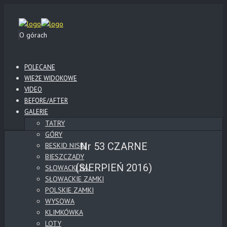
O górach
POLECANE
WIEŻE WIDOKOWE
VIDEO
BEFORE/AFTER
GALERIE
TATRY
GÓRY
Nr 53 CZARNE
BESKID NISKI
BIESZCZADY
(SIERPIEŃ 2016)
SŁOWACKI RAJ
SŁOWACKIE ZAMKI
POLSKIE ZAMKI
WYSOWA
KLIMKÓWKA
LOTY