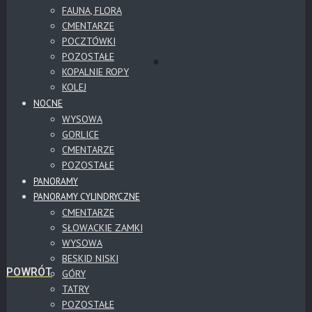
FAUNA, FLORA
CMENTARZE
POCZTÓWKI
POZOSTAŁE
KOPALNIE ROPY
KOLEJ
NOCNE
WYSOWA
GORLICE
CMENTARZE
POZOSTAŁE
PANORAMY
PANORAMY CYLINDRYCZNE
CMENTARZE
SŁOWACKIE ZAMKI
WYSOWA
BESKID NISKI
POWRÓT
GÓRY
TATRY
POZOSTAŁE