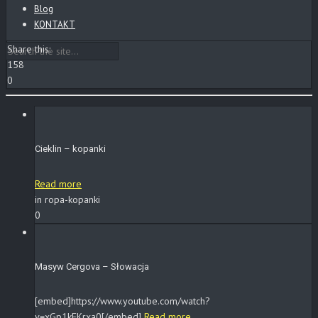
Blog
KONTAKT
Share this:
158
0
Cieklin – kopanki
Read more
in ropa-kopanki
0
Masyw Cergova – Słowacja
[embed]https://www.youtube.com/watch?
v=xGp1kFKrxa0[/embed]
Read more