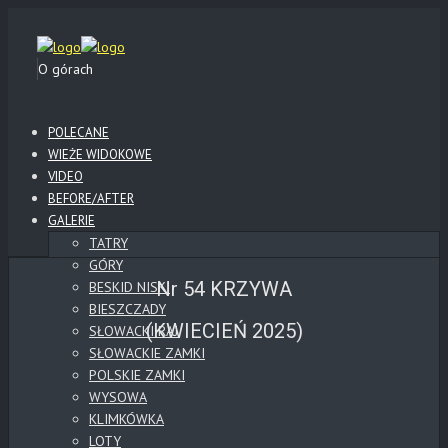
O górach
POLECANE
WIEŻE WIDOKOWE
VIDEO
BEFORE/AFTER
GALERIE
TATRY
GÓRY
Nr 54 KRZYWA
BESKID NISKI
BIESZCZADY
(KWIECIEŃ 2025)
SŁOWACKI RAJ
SŁOWACKIE ZAMKI
POLSKIE ZAMKI
WYSOWA
KLIMKÓWKA
LOTY