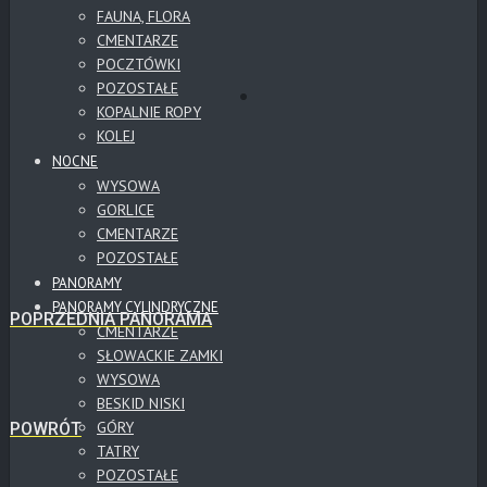
FAUNA, FLORA
CMENTARZE
POCZTÓWKI
POZOSTAŁE
KOPALNIE ROPY
KOLEJ
NOCNE
WYSOWA
GORLICE
CMENTARZE
POZOSTAŁE
PANORAMY
PANORAMY CYLINDRYCZNE
POPRZEDNIA PANORAMA
CMENTARZE
SŁOWACKIE ZAMKI
WYSOWA
BESKID NISKI
GÓRY
POWRÓT
TATRY
POZOSTAŁE