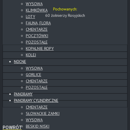
WYSOWA
Pochowanych:
KLIMKÓWKA
60 żołnierzy Rosyjskich
LOTY
FAUNA, FLORA
CMENTARZE
POCZTÓWKI
POZOSTAŁE
KOPALNIE ROPY
KOLEJ
NOCNE
WYSOWA
GORLICE
CMENTARZE
POZOSTAŁE
PANORAMY
PANORAMY CYLINDRYCZNE
CMENTARZE
SŁOWACKIE ZAMKI
WYSOWA
BESKID NISKI
POWRÓT