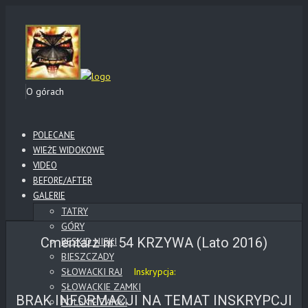
O górach
POLECANE
WIEŻE WIDOKOWE
VIDEO
BEFORE/AFTER
GALERIE
TATRY
GÓRY
Cmentarz nr 54 KRZYWA (Lato 2016)
BESKID NISKI
BIESZCZADY
SŁOWACKI RAJ
Inskrypcja:
SŁOWACKIE ZAMKI
BRAK INFORMACJI NA TEMAT INSKRYPCJI
POLSKIE ZAMKI