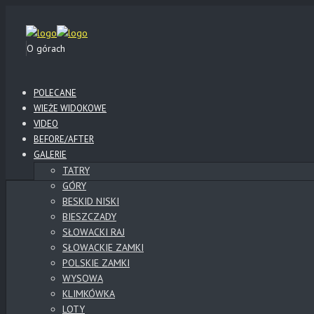
O górach
POLECANE
WIEŻE WIDOKOWE
VIDEO
BEFORE/AFTER
GALERIE
TATRY
GÓRY
BESKID NISKI
BIESZCZADY
SŁOWACKI RAJ
SŁOWACKIE ZAMKI
POLSKIE ZAMKI
WYSOWA
KLIMKÓWKA
LOTY