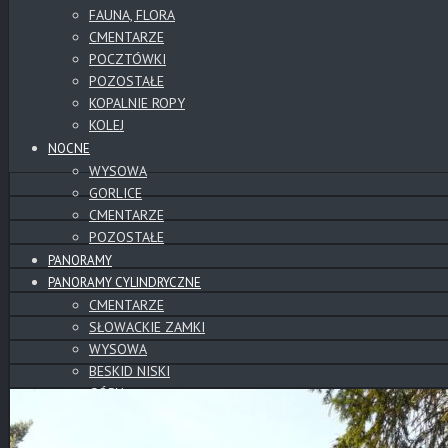
FAUNA, FLORA
CMENTARZE
POCZTÓWKI
POZOSTAŁE
KOPALNIE ROPY
KOLEJ
NOCNE
WYSOWA
GORLICE
CMENTARZE
POZOSTAŁE
PANORAMY
PANORAMY CYLINDRYCZNE
CMENTARZE
SŁOWACKIE ZAMKI
WYSOWA
BESKID NISKI
GÓRY
TATRY
POZOSTAŁE