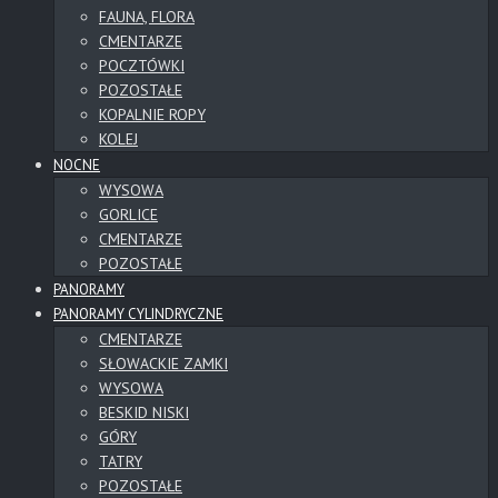
FAUNA, FLORA
CMENTARZE
POCZTÓWKI
POZOSTAŁE
KOPALNIE ROPY
KOLEJ
NOCNE
WYSOWA
GORLICE
CMENTARZE
POZOSTAŁE
PANORAMY
PANORAMY CYLINDRYCZNE
CMENTARZE
SŁOWACKIE ZAMKI
WYSOWA
BESKID NISKI
GÓRY
TATRY
POZOSTAŁE