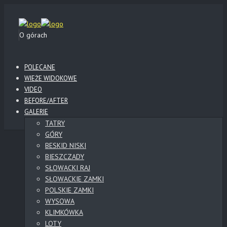
O górach
POLECANE
WIEŻE WIDOKOWE
VIDEO
BEFORE/AFTER
GALERIE
TATRY
GÓRY
BESKID NISKI
BIESZCZADY
SŁOWACKI RAJ
SŁOWACKIE ZAMKI
POLSKIE ZAMKI
WYSOWA
KLIMKÓWKA
LOTY