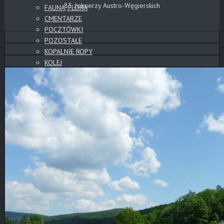
83 żołnierzy Austro-Węgierskich
FAUNA, FLORA
CMENTARZE
POCZTÓWKI
POZOSTAŁE
KOPALNIE ROPY
KOLEJ
NOCNE
WYSOWA
GORLICE
CMENTARZE
POZOSTAŁE
PANORAMY
PANORAMY CYLINDRYCZNE
CMENTARZE
SŁOWACKIE ZAMKI
WYSOWA
BESKID NISKI
GÓRY
TATRY
POZOSTAŁE