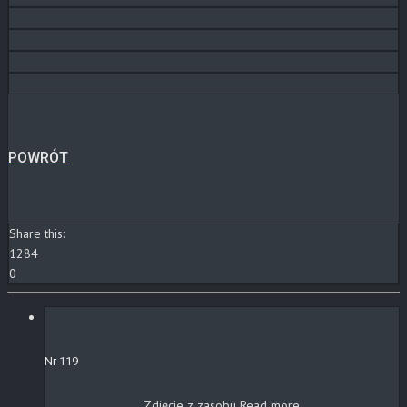
POWRÓT
Share this:
1284
0
Nr 119
Zdjęcie z zasobu
Read more