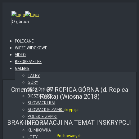
O górach
POLECANE
WIEŻE WIDOKOWE
VIDEO
BEFORE/AFTER
GALERIE
TATRY
GÓRY
Cmentarz nr 67 ROPICA GÓRNA (d. Ropica
BESKID NISKI
Ruska) (Wiosna 2018)
BIESZCZADY
SŁOWACKI RAJ
SŁOWACKIE ZAMKI
Inskrypcja:
POLSKIE ZAMKI
BRAK INFORMACJI NA TEMAT INSKRYPCJI
WYSOWA
KLIMKÓWKA
Pochowanych:
LOTY