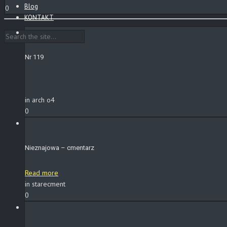
Blog
0
KONTAKT
Nr 119
in arch o4
0
Nieznajowa – cmentarz
Read more
in starecment
0