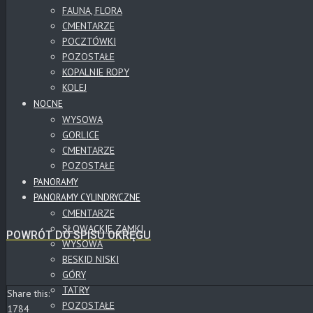
FAUNA, FLORA
CMENTARZE
POCZTÓWKI
POZOSTAŁE
KOPALNIE ROPY
KOLEJ
NOCNE
WYSOWA
GORLICE
CMENTARZE
POZOSTAŁE
PANORAMY
PANORAMY CYLINDRYCZNE
CMENTARZE
SŁOWACKIE ZAMKI
POWRÓT DO SPISU OKRĘGU
WYSOWA
BESKID NISKI
GÓRY
TATRY
Share this:
POZOSTAŁE
1784