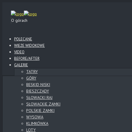
O górach
POLECANE
WIEŻE WIDOKOWE
VIDEO
BEFORE/AFTER
GALERIE
TATRY
GÓRY
BESKID NISKI
BIESZCZADY
SŁOWACKI RAJ
SŁOWACKIE ZAMKI
POLSKIE ZAMKI
WYSOWA
KLIMKÓWKA
LOTY