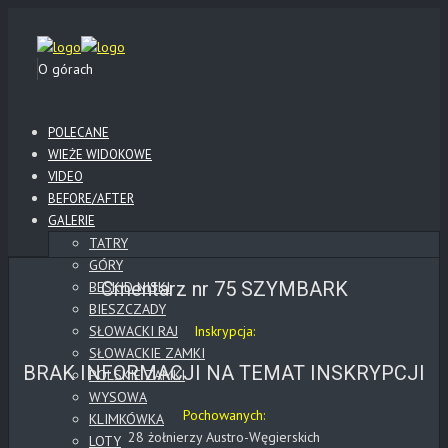
O górach
POLECANE
WIEŻE WIDOKOWE
VIDEO
BEFORE/AFTER
GALERIE
TATRY
GÓRY
Cmentarz nr 75 SZYMBARK
BESKID NISKI
BIESZCZADY
SŁOWACKI RAJ
Inskrypcja:
SŁOWACKIE ZAMKI
BRAK INFORMACJI NA TEMAT INSKRYPCJI
POLSKIE ZAMKI
WYSOWA
Pochowanych:
KLIMKÓWKA
28 żołnierzy Austro-Węgierskich
LOTY