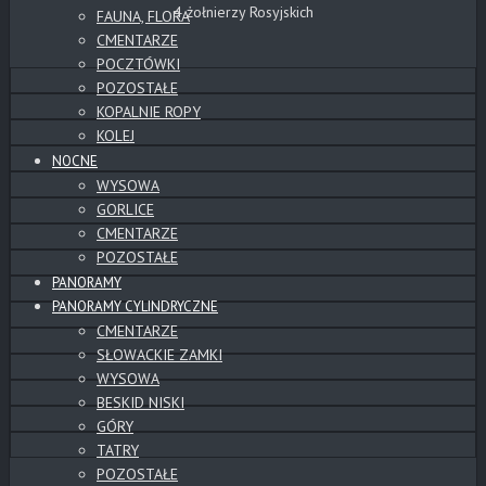
4 żołnierzy Rosyjskich
FAUNA, FLORA
CMENTARZE
POCZTÓWKI
POZOSTAŁE
KOPALNIE ROPY
KOLEJ
NOCNE
WYSOWA
GORLICE
CMENTARZE
POZOSTAŁE
PANORAMY
PANORAMY CYLINDRYCZNE
CMENTARZE
SŁOWACKIE ZAMKI
WYSOWA
BESKID NISKI
GÓRY
TATRY
POZOSTAŁE