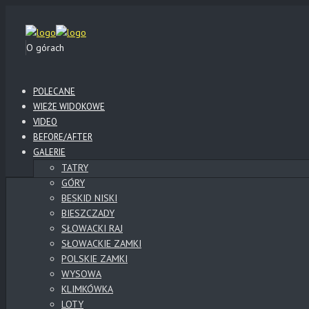
O górach
POLECANE
WIEŻE WIDOKOWE
VIDEO
BEFORE/AFTER
GALERIE
TATRY
GÓRY
BESKID NISKI
BIESZCZADY
SŁOWACKI RAJ
SŁOWACKIE ZAMKI
POLSKIE ZAMKI
WYSOWA
KLIMKÓWKA
LOTY