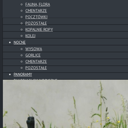
FAUNA, FLORA
CMENTARZE
POCZTÓWKI
POZOSTAŁE
KOPALNIE ROPY
KOLEJ
NOCNE
WYSOWA
GORLICE
CMENTARZE
POZOSTAŁE
PANORAMY
PANORAMY CYLINDRYCZNE
CMENTARZE
SŁOWACKIE ZAMKI
WYSOWA
BESKID NISKI
GÓRY
TATRY
POZOSTAŁE