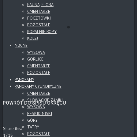
FAUNA, FLORA
CMENTARZE
POCZTÓWKI
POZOSTAŁE
KOPALNIE ROPY
KOLEJ
NOCNE
WYSOWA
GORLICE
CMENTARZE
POZOSTAŁE
PANORAMY
PANORAMY CYLINDRYCZNE
CMENTARZE
SŁOWACKIE ZAMKI
POWRÓT DO SPISU OKRĘGU
WYSOWA
BESKID NISKI
GÓRY
TATRY
Share this:
POZOSTAŁE
1718