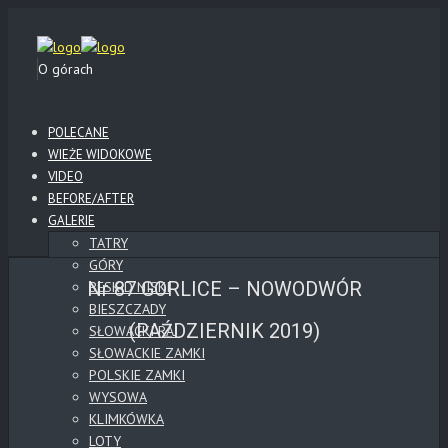
O górach
POLECANE
WIEŻE WIDOKOWE
VIDEO
BEFORE/AFTER
GALERIE
TATRY
GÓRY
Nr 87 GORLICE – NOWODWÓR
BESKID NISKI
BIESZCZADY
(PAŹDZIERNIK 2019)
SŁOWACKI RAJ
SŁOWACKIE ZAMKI
POLSKIE ZAMKI
WYSOWA
KLIMKÓWKA
LOTY