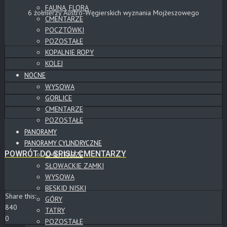
FAUNA, FLORA
6 żołnierzy Austro-Węgierskich wyznania Mojżeszowego
CMENTARZE
POCZTÓWKI
POZOSTAŁE
KOPALNIE ROPY
KOLEJ
NOCNE
WYSOWA
GORLICE
CMENTARZE
POZOSTAŁE
PANORAMY
PANORAMY CYLINDRYCZNE
POWRÓT DO SPISU CMENTARZY
CMENTARZE
SŁOWACKIE ZAMKI
WYSOWA
BESKID NISKI
Share this:
GÓRY
840
TATRY
0
POZOSTAŁE