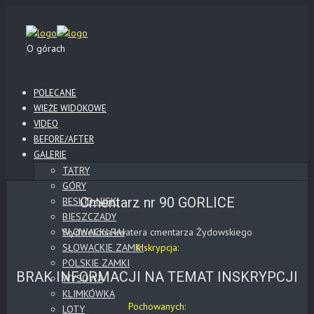
O górach
POLECANE
WIEŻE WIDOKOWE
VIDEO
BEFORE/AFTER
GALERIE
TATRY
GÓRY
Cmentarz nr 90 GORLICE
BESKID NISKI
BIESZCZADY
Wydzielona kwatera cmentarza Żydowskiego
SŁOWACKI RAJ
SŁOWACKIE ZAMKI
Inskrypcja:
POLSKIE ZAMKI
BRAK INFORMACJI NA TEMAT INSKRYPCJI
WYSOWA
KLIMKÓWKA
Pochowanych:
LOTY