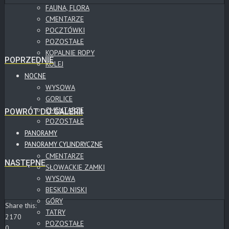
FAUNA, FLORA
CMENTARZE
POCZTÓWKI
POZOSTAŁE
KOPALNIE ROPY
POPRZEDNIE
KOLEJ
NOCNE
WYSOWA
GORLICE
CMENTARZE
POWRÓT DO GALERII
POZOSTAŁE
PANORAMY
PANORAMY CYLINDRYCZNE
CMENTARZE
NASTĘPNE
SŁOWACKIE ZAMKI
WYSOWA
BESKID NISKI
GÓRY
Share this:
TATRY
2170
POZOSTAŁE
0