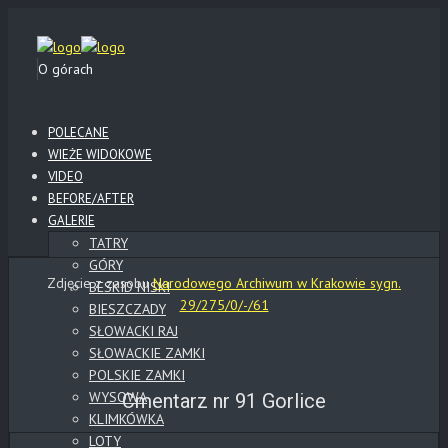
O górach
POLECANE
WIEŻE WIDOKOWE
VIDEO
BEFORE/AFTER
GALERIE
TATRY
GÓRY
Zdjęcie z zasobu
Narodowego Archiwum w Krakowie sygn.
BESKID NISKI
29/275/0/-/61
BIESZCZADY
SŁOWACKI RAJ
SŁOWACKIE ZAMKI
POLSKIE ZAMKI
WYSOWA
Cmentarz nr 91 Gorlice
KLIMKÓWKA
LOTY