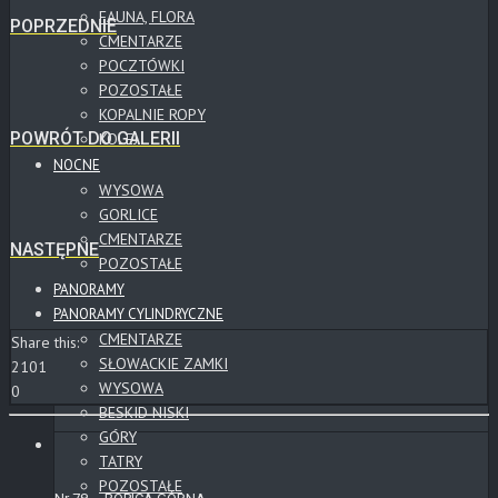
FAUNA, FLORA
POPRZEDNIE
CMENTARZE
POCZTÓWKI
POZOSTAŁE
KOPALNIE ROPY
POWRÓT DO GALERII
KOLEJ
NOCNE
WYSOWA
GORLICE
CMENTARZE
NASTĘPNE
POZOSTAŁE
PANORAMY
PANORAMY CYLINDRYCZNE
CMENTARZE
Share this:
SŁOWACKIE ZAMKI
2101
WYSOWA
0
BESKID NISKI
GÓRY
TATRY
POZOSTAŁE