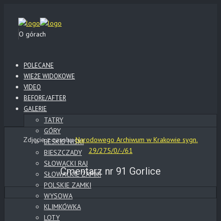
O górach
POLECANE
WIEŻE WIDOKOWE
VIDEO
BEFORE/AFTER
GALERIE
TATRY
GÓRY
Zdjęcie z zasobu
Narodowego Archiwum w Krakowie sygn.
BESKID NISKI
29/275/0/-/61
BIESZCZADY
SŁOWACKI RAJ
Cmentarz nr 91 Gorlice
SŁOWACKIE ZAMKI
POLSKIE ZAMKI
WYSOWA
KLIMKÓWKA
LOTY