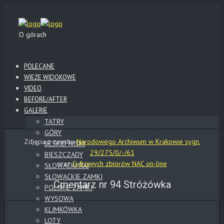
O górach
POLECANE
WIEŻE WIDOKOWE
VIDEO
BEFORE/AFTER
GALERIE
TATRY
GÓRY
Zdjęcia z zasobu
Narodowego Archiwum w Krakowie sygn.
BESKID NISKI
29/275/0/-/61
BIESZCZADY
oraz
Cyfrowych zbiorów NAC on-line
SŁOWACKI RAJ
SŁOWACKIE ZAMKI
Cmentarz nr 94 Stróżówka
POLSKIE ZAMKI
WYSOWA
KLIMKÓWKA
LOTY