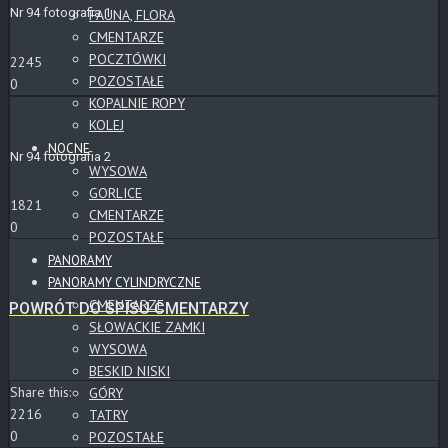
Nr 94 fotografia 1
FAUNA, FLORA
CMENTARZE
POCZTÓWKI
2245
POZOSTAŁE
0
KOPALNIE ROPY
KOLEJ
NOCNE
Nr 94 fotografia 2
WYSOWA
GORLICE
1821
CMENTARZE
0
POZOSTAŁE
PANORAMY
PANORAMY CYLINDRYCZNE
CMENTARZE
POWRÓT DO SPISU CMENTARZY
SŁOWACKIE ZAMKI
WYSOWA
BESKID NISKI
Share this:
GÓRY
2216
TATRY
0
POZOSTAŁE