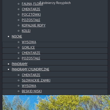
7 żołnierzy Rosyjskich
FAUNA, FLORA
CMENTARZE
POCZTÓWKI
POZOSTAŁE
KOPALNIE ROPY
KOLEJ
NOCNE
WYSOWA
GORLICE
CMENTARZE
POZOSTAŁE
PANORAMY
PANORAMY CYLINDRYCZNE
CMENTARZE
SŁOWACKIE ZAMKI
WYSOWA
BESKID NISKI
GÓRY
TATRY
POZOSTAŁE