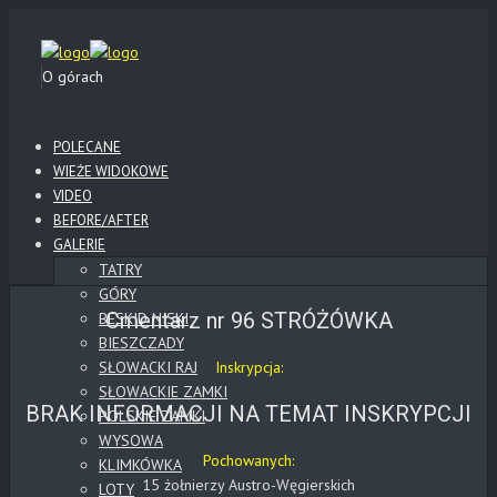
O górach
POLECANE
WIEŻE WIDOKOWE
VIDEO
BEFORE/AFTER
GALERIE
TATRY
GÓRY
Cmentarz nr 96 STRÓŻÓWKA
BESKID NISKI
BIESZCZADY
SŁOWACKI RAJ
Inskrypcja:
SŁOWACKIE ZAMKI
BRAK INFORMACJI NA TEMAT INSKRYPCJI
POLSKIE ZAMKI
WYSOWA
Pochowanych:
KLIMKÓWKA
15 żołnierzy Austro-Węgierskich
LOTY