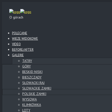
O górach
POLECANE
WIEŻE WIDOKOWE
VIDEO
BEFORE/AFTER
GALERIE
TATRY
GÓRY
BESKID NISKI
BIESZCZADY
SŁOWACKI RAJ
SŁOWACKIE ZAMKI
POLSKIE ZAMKI
WYSOWA
KLIMKÓWKA
LOTY