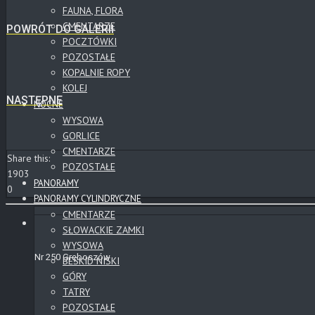
FAUNA, FLORA
CMENTARZE
POWRÓT DO GALERII
POCZTÓWKI
POZOSTAŁE
KOPALNIE ROPY
KOLEJ
NASTĘPNE
NOCNE
WYSOWA
GORLICE
CMENTARZE
Share this:
POZOSTAŁE
1903
PANORAMY
0
PANORAMY CYLINDRYCZNE
CMENTARZE
SŁOWACKIE ZAMKI
WYSOWA
Nr 250 Gręboszów
BESKID NISKI
GÓRY
TATRY
POZOSTAŁE