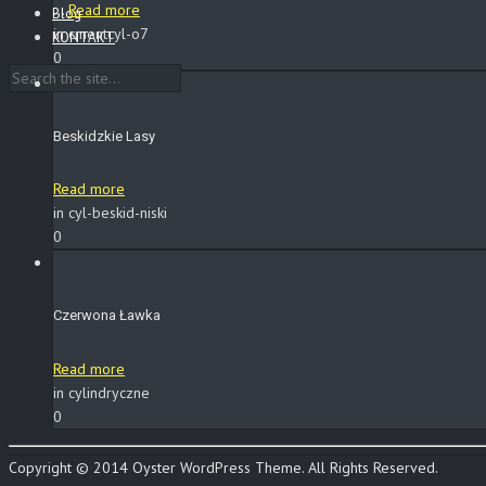
...
Read more
Blog
in cmentcyl-o7
KONTAKT
0
Beskidzkie Lasy
Read more
in cyl-beskid-niski
0
Czerwona Ławka
Read more
in cylindryczne
0
Copyright © 2014 Oyster WordPress Theme. All Rights Reserved.