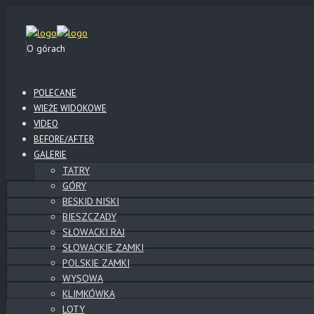
O górach
POLECANE
WIEŻE WIDOKOWE
VIDEO
BEFORE/AFTER
GALERIE
TATRY
GÓRY
BESKID NISKI
BIESZCZADY
SŁOWACKI RAJ
SŁOWACKIE ZAMKI
POLSKIE ZAMKI
WYSOWA
KLIMKÓWKA
LOTY