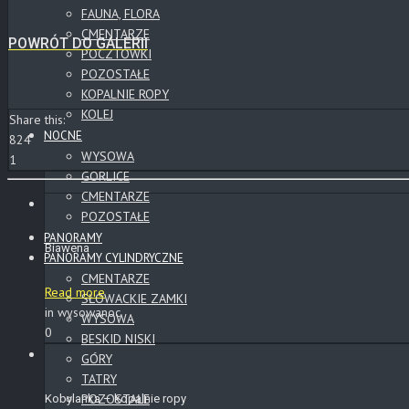
FAUNA, FLORA
CMENTARZE
POWRÓT DO GALERII
POCZTÓWKI
POZOSTAŁE
KOPALNIE ROPY
KOLEJ
Share this:
NOCNE
824
WYSOWA
1
GORLICE
CMENTARZE
POZOSTAŁE
PANORAMY
Biawena
PANORAMY CYLINDRYCZNE
CMENTARZE
Read more
SŁOWACKIE ZAMKI
in wysowanoc
WYSOWA
0
BESKID NISKI
GÓRY
TATRY
POZOSTAŁE
Kobylanka – kopalnie ropy