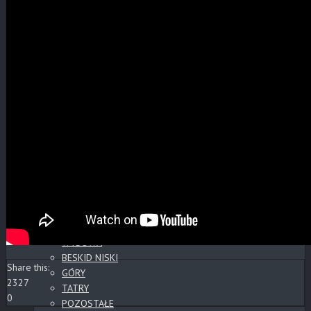
FAUNA, FLORA
CMENTARZE
POCZTÓWKI
POZOSTAŁE
KOPALNIE ROPY
KOLEJ
NOCNE
WYSOWA
GORLICE
CMENTARZE
POZOSTAŁE
PANORAMY
PANORAMY CYLINDRYCZNE
CMENTARZE
SŁOWACKIE ZAMKI
WYSOWA
BESKID NISKI
Share this:
GÓRY
2327
TATRY
0
POZOSTAŁE