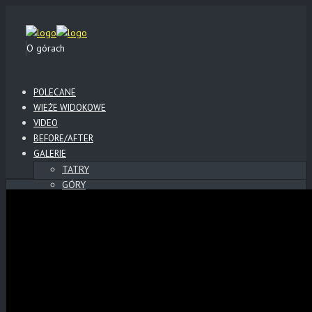
O górach
POLECANE
WIEŻE WIDOKOWE
VIDEO
BEFORE/AFTER
GALERIE
TATRY
GÓRY
BESKID NISKI
BIESZCZADY
SŁOWACKI RAJ
SŁOWACKIE ZAMKI
POLSKIE ZAMKI
WYSOWA
KLIMKÓWKA
LOTY