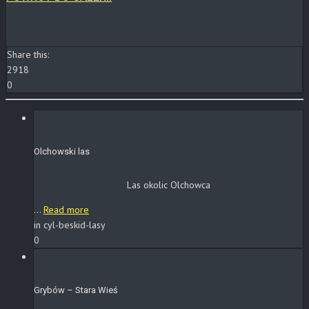
Share this:
2918
0
Olchowski las
Las okolic Olchowca
...
Read more
in cyl-beskid-lasy
0
Grybów – Stara Wieś