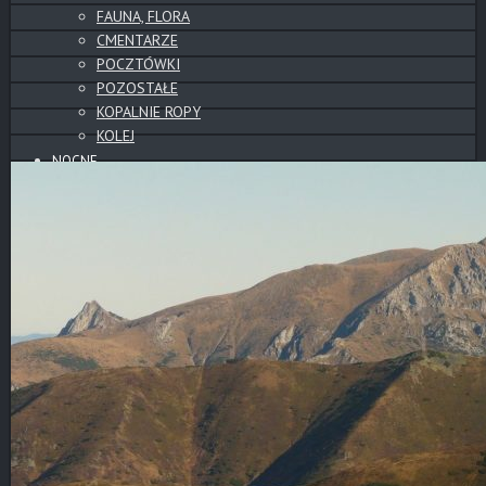
FAUNA, FLORA
CMENTARZE
POCZTÓWKI
POZOSTAŁE
KOPALNIE ROPY
KOLEJ
NOCNE
WYSOWA
GORLICE
CMENTARZE
POZOSTAŁE
PANORAMY
PANORAMY CYLINDRYCZNE
CMENTARZE
SŁOWACKIE ZAMKI
WYSOWA
BESKID NISKI
GÓRY
TATRY
POZOSTAŁE