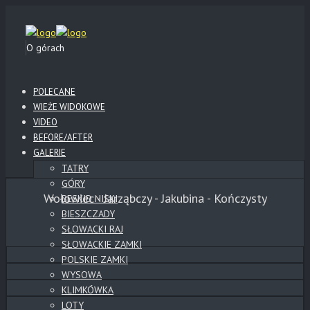
O górach
POLECANE
WIEŻE WIDOKOWE
VIDEO
BEFORE/AFTER
GALERIE
TATRY
GÓRY
Wołowiec - Jarząbczy - Jakubina - Kończysty
BESKID NISKI
BIESZCZADY
SŁOWACKI RAJ
SŁOWACKIE ZAMKI
POLSKIE ZAMKI
WYSOWA
KLIMKÓWKA
LOTY