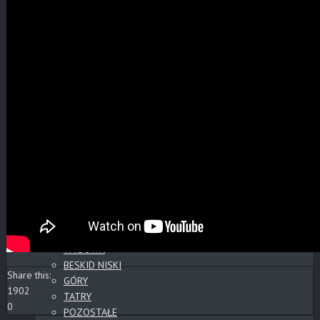
FAUNA, FLORA
CMENTARZE
POCZTÓWKI
POZOSTAŁE
KOPALNIE ROPY
KOLEJ
NOCNE
WYSOWA
GORLICE
CMENTARZE
POZOSTAŁE
PANORAMY
PANORAMY CYLINDRYCZNE
CMENTARZE
SŁOWACKIE ZAMKI
WYSOWA
BESKID NISKI
Share this:
GÓRY
1902
TATRY
0
POZOSTAŁE