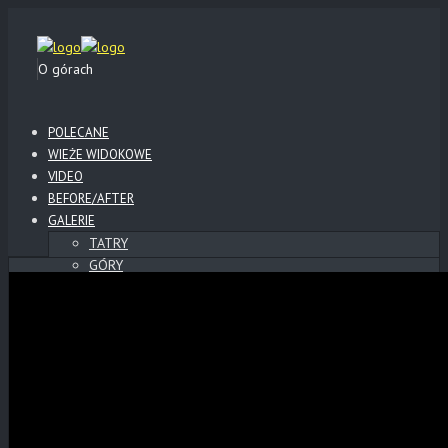
O górach
POLECANE
WIEŻE WIDOKOWE
VIDEO
BEFORE/AFTER
GALERIE
TATRY
GÓRY
BESKID NISKI
BIESZCZADY
SŁOWACKI RAJ
SŁOWACKIE ZAMKI
POLSKIE ZAMKI
WYSOWA
KLIMKÓWKA
LOTY