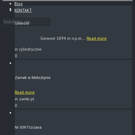
Blog
KONTAKT
Giewont
Giewont 1894 m n.p.m....
Read more
in cylindryczne
0
Zamek w Melsztynie
Read more
in zamki-pl
0
Nr 309 Trzciana