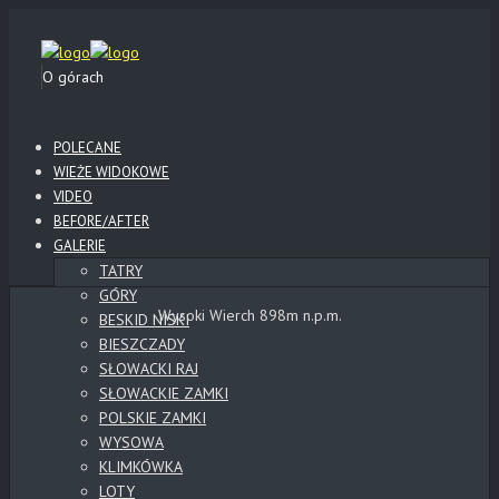
O górach
POLECANE
WIEŻE WIDOKOWE
VIDEO
BEFORE/AFTER
GALERIE
TATRY
GÓRY
Wysoki Wierch 898m n.p.m.
BESKID NISKI
BIESZCZADY
SŁOWACKI RAJ
SŁOWACKIE ZAMKI
POLSKIE ZAMKI
WYSOWA
KLIMKÓWKA
LOTY