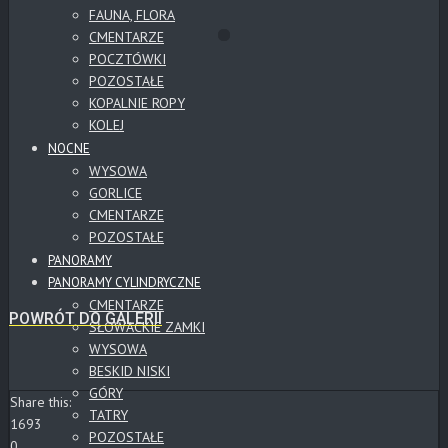
FAUNA, FLORA
CMENTARZE
POCZTÓWKI
POZOSTAŁE
KOPALNIE ROPY
KOLEJ
NOCNE
WYSOWA
GORLICE
CMENTARZE
POZOSTAŁE
PANORAMY
PANORAMY CYLINDRYCZNE
CMENTARZE
POWRÓT DO GALERII
SŁOWACKIE ZAMKI
WYSOWA
BESKID NISKI
GÓRY
Share this:
TATRY
1693
POZOSTAŁE
0