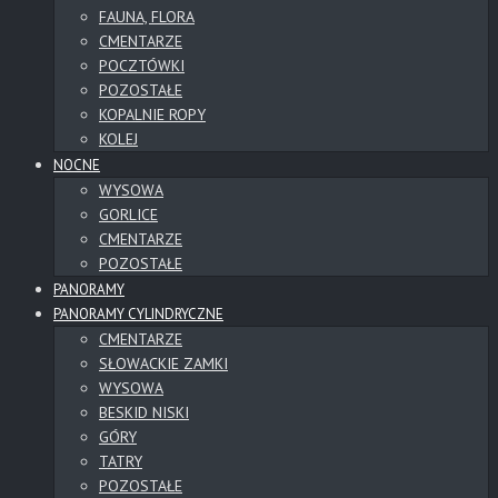
FAUNA, FLORA
CMENTARZE
POCZTÓWKI
POZOSTAŁE
KOPALNIE ROPY
KOLEJ
NOCNE
WYSOWA
GORLICE
CMENTARZE
POZOSTAŁE
PANORAMY
PANORAMY CYLINDRYCZNE
CMENTARZE
SŁOWACKIE ZAMKI
WYSOWA
BESKID NISKI
GÓRY
TATRY
POZOSTAŁE