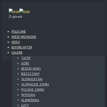
O górach
POLECANE
WIEŻE WIDOKOWE
VIDEO
BEFORE/AFTER
GALERIE
TATRY
GÓRY
BESKID NISKI
BIESZCZADY
SŁOWACKI RAJ
SŁOWACKIE ZAMKI
POLSKIE ZAMKI
WYSOWA
KLIMKÓWKA
LOTY