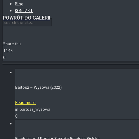
Blog
KONTAKT
POWRÓT DO GALERII
Share this:
1143
0
Bartosz – Wysowa (2022)
Read more
in bartosz_wysowa
0
Przełęcz pod Kopą – Szeroka Przełęcz Bielska