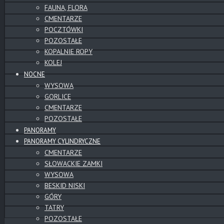
FAUNA, FLORA
CMENTARZE
POCZTÓWKI
POZOSTAŁE
KOPALNIE ROPY
KOLEJ
NOCNE
WYSOWA
GORLICE
CMENTARZE
POZOSTAŁE
PANORAMY
PANORAMY CYLINDRYCZNE
CMENTARZE
SŁOWACKIE ZAMKI
WYSOWA
BESKID NISKI
GÓRY
TATRY
POZOSTAŁE