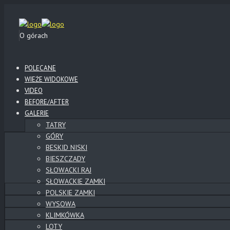
O górach
POLECANE
WIEŻE WIDOKOWE
VIDEO
BEFORE/AFTER
GALERIE
TATRY
GÓRY
BESKID NISKI
BIESZCZADY
SŁOWACKI RAJ
SŁOWACKIE ZAMKI
POLSKIE ZAMKI
WYSOWA
KLIMKÓWKA
LOTY